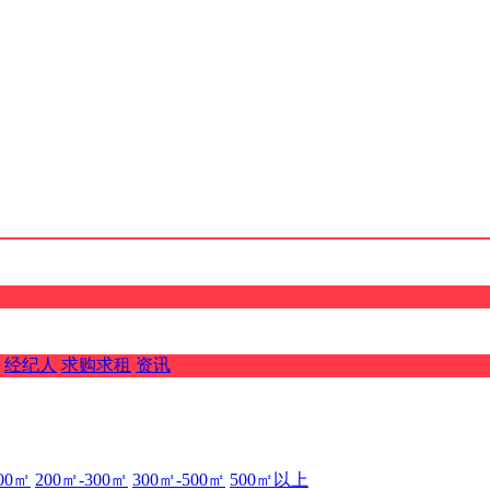
经纪人
求购求租
资讯
00㎡
200㎡-300㎡
300㎡-500㎡
500㎡以上