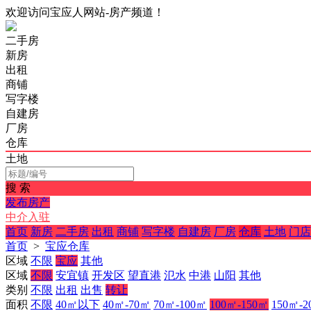
欢迎访问宝应人网站-房产频道！
二手房
新房
出租
商铺
写字楼
自建房
厂房
仓库
土地
搜 索
发布房产
中介入驻
首页
新房
二手房
出租
商铺
写字楼
自建房
厂房
仓库
土地
门店
首页
>
宝应仓库
区域
不限
宝应
其他
区域
不限
安宜镇
开发区
望直港
氾水
中港
山阳
其他
类别
不限
出租
出售
转让
面积
不限
40㎡以下
40㎡-70㎡
70㎡-100㎡
100㎡-150㎡
150㎡-2