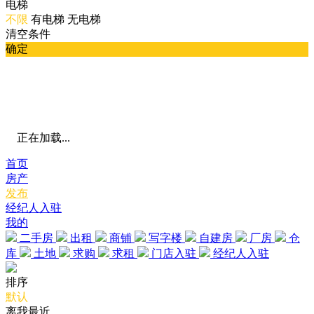
电梯
不限
有电梯
无电梯
清空条件
确定
正在加载...
首页
房产
发布
经纪人入驻
我的
二手房
出租
商铺
写字楼
自建房
厂房
仓
库
土地
求购
求租
门店入驻
经纪人入驻
排序
默认
离我最近