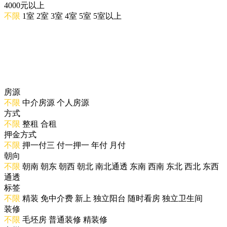
4000元以上
不限
1室
2室
3室
4室
5室
5室以上
房源
不限
中介房源
个人房源
方式
不限
整租
合租
押金方式
不限
押一付三
付一押一
年付
月付
朝向
不限
朝南
朝东
朝西
朝北
南北通透
东南
西南
东北
西北
东西
通透
标签
不限
精装
免中介费
新上
独立阳台
随时看房
独立卫生间
装修
不限
毛坯房
普通装修
精装修