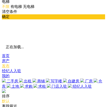
电梯
不限
有电梯
无电梯
清空条件
确定
正在加载...
首页
房产
发布
经纪人入驻
我的
二手房
出租
商铺
写字楼
自建房
厂房
仓
库
土地
求购
求租
门店入驻
经纪人入驻
排序
默认
离我最近