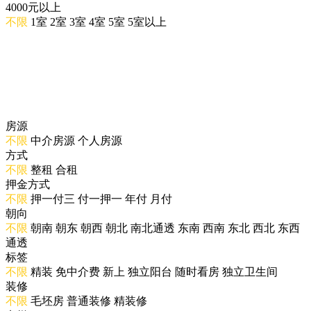
4000元以上
不限
1室
2室
3室
4室
5室
5室以上
房源
不限
中介房源
个人房源
方式
不限
整租
合租
押金方式
不限
押一付三
付一押一
年付
月付
朝向
不限
朝南
朝东
朝西
朝北
南北通透
东南
西南
东北
西北
东西
通透
标签
不限
精装
免中介费
新上
独立阳台
随时看房
独立卫生间
装修
不限
毛坯房
普通装修
精装修