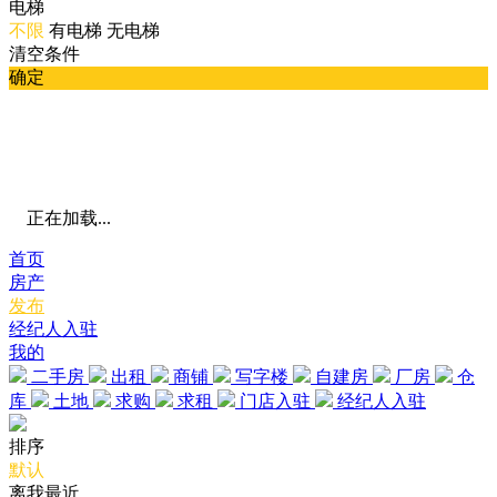
电梯
不限
有电梯
无电梯
清空条件
确定
正在加载...
首页
房产
发布
经纪人入驻
我的
二手房
出租
商铺
写字楼
自建房
厂房
仓
库
土地
求购
求租
门店入驻
经纪人入驻
排序
默认
离我最近