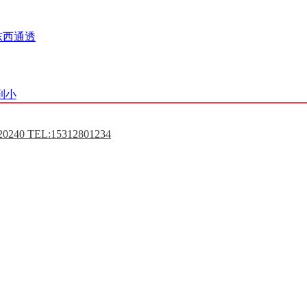
东西通透
到小
0240 TEL:15312801234