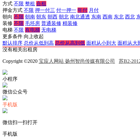
方式
不限
整租
合租
押金方式
不限
押一付三
付一押一
年付
月付
朝向
不限
朝南
朝东
朝西
朝北
南北通透
东南
西南
东北
西北
装修
不限
毛坯房
普通装修
精装修
电梯
不限
有电梯
无电梯
更多条件
向上收起
默认排序
总价从低到高
总价从高到低
面积从小到大
面积从大
没有相关出租房
Copyright ©2020
宝应人网站 扬州智尚传媒有限公司
苏B2-2012
小程序
微信公众号
手机版
微信扫一扫打开
手机版