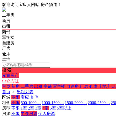
欢迎访问宝应人网站-房产频道！
二手房
新房
出租
商铺
写字楼
自建房
厂房
仓库
土地
搜 索
发布房产
中介入驻
首页
新房
二手房
出租
商铺
写字楼
自建房
厂房
仓库
土地
门店
首页
>
出租列表
区域
不限
宝应
其他
租金
不限
500-1000元
1000-1500元
1500-2000元
2000-2500元
25
房型
不限
1室
2室
3室
4室
5室
5室以上
房源
不限
中介房源
个人房源