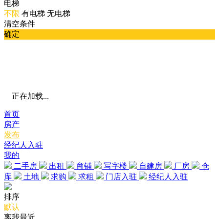
电梯
不限
有电梯
无电梯
清空条件
确定
正在加载...
首页
房产
发布
经纪人入驻
我的
二手房
出租
商铺
写字楼
自建房
厂房
仓
库
土地
求购
求租
门店入驻
经纪人入驻
排序
默认
离我最近