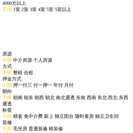
4000元以上
不限
1室
2室
3室
4室
5室
5室以上
房源
不限
中介房源
个人房源
方式
不限
整租
合租
押金方式
不限
押一付三
付一押一
年付
月付
朝向
不限
朝南
朝东
朝西
朝北
南北通透
东南
西南
东北
西北
东西
通透
标签
不限
精装
免中介费
新上
独立阳台
随时看房
独立卫生间
装修
不限
毛坯房
普通装修
精装修