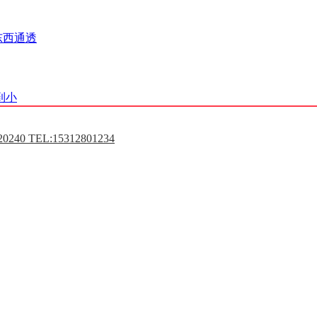
东西通透
到小
0240 TEL:15312801234