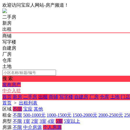
欢迎访问宝应人网站-房产频道！
二手房
新房
出租
商铺
写字楼
自建房
厂房
仓库
土地
搜 索
发布房产
中介入驻
首页
新房
二手房
出租
商铺
写字楼
自建房
厂房
仓库
土地
门店
首页
>
出租列表
区域
不限
宝应
其他
租金
不限
500-1000元
1000-1500元
1500-2000元
2000-2500元
25
房型
不限
1室
2室
3室
4室
5室
5室以上
房源
不限
中介房源
个人房源