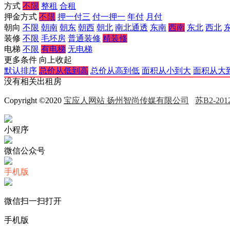
方式
不限
整租
合租
押金方式
不限
押一付三
付一押一
年付
月付
朝向
不限
朝南
朝东
朝西
朝北
南北通透
东南
西南
东北
西北
装修
不限
毛坯房
普通装修
精装修
电梯
不限
有电梯
无电梯
更多条件
向上收起
默认排序
总价从低到高
总价从高到低
面积从小到大
面积从大
没有相关出租房
Copyright ©2020
宝应人网站 扬州智尚传媒有限公司
苏B2-2012
小程序
微信公众号
手机版
微信扫一扫打开
手机版