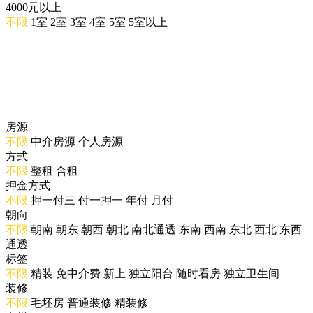
4000元以上
不限
1室
2室
3室
4室
5室
5室以上
房源
不限
中介房源
个人房源
方式
不限
整租
合租
押金方式
不限
押一付三
付一押一
年付
月付
朝向
不限
朝南
朝东
朝西
朝北
南北通透
东南
西南
东北
西北
东西
通透
标签
不限
精装
免中介费
新上
独立阳台
随时看房
独立卫生间
装修
不限
毛坯房
普通装修
精装修