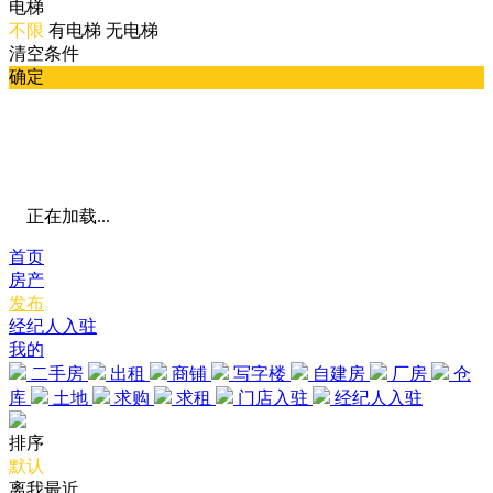
电梯
不限
有电梯
无电梯
清空条件
确定
正在加载...
首页
房产
发布
经纪人入驻
我的
二手房
出租
商铺
写字楼
自建房
厂房
仓
库
土地
求购
求租
门店入驻
经纪人入驻
排序
默认
离我最近