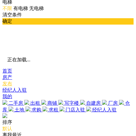
电梯
不限
有电梯
无电梯
清空条件
确定
正在加载...
首页
房产
发布
经纪人入驻
我的
二手房
出租
商铺
写字楼
自建房
厂房
仓
库
土地
求购
求租
门店入驻
经纪人入驻
排序
默认
离我最近