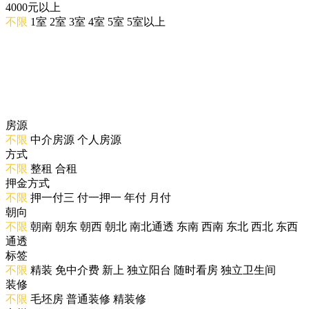
4000元以上
不限
1室
2室
3室
4室
5室
5室以上
房源
不限
中介房源
个人房源
方式
不限
整租
合租
押金方式
不限
押一付三
付一押一
年付
月付
朝向
不限
朝南
朝东
朝西
朝北
南北通透
东南
西南
东北
西北
东西
通透
标签
不限
精装
免中介费
新上
独立阳台
随时看房
独立卫生间
装修
不限
毛坯房
普通装修
精装修