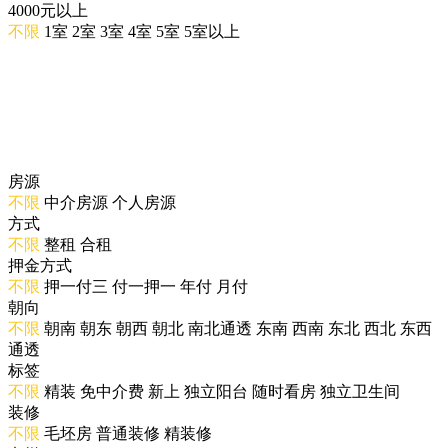
4000元以上
不限
1室
2室
3室
4室
5室
5室以上
房源
不限
中介房源
个人房源
方式
不限
整租
合租
押金方式
不限
押一付三
付一押一
年付
月付
朝向
不限
朝南
朝东
朝西
朝北
南北通透
东南
西南
东北
西北
东西
通透
标签
不限
精装
免中介费
新上
独立阳台
随时看房
独立卫生间
装修
不限
毛坯房
普通装修
精装修