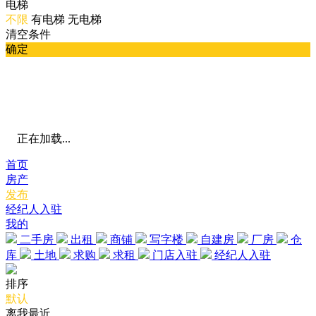
电梯
不限
有电梯
无电梯
清空条件
确定
正在加载...
首页
房产
发布
经纪人入驻
我的
二手房
出租
商铺
写字楼
自建房
厂房
仓
库
土地
求购
求租
门店入驻
经纪人入驻
排序
默认
离我最近