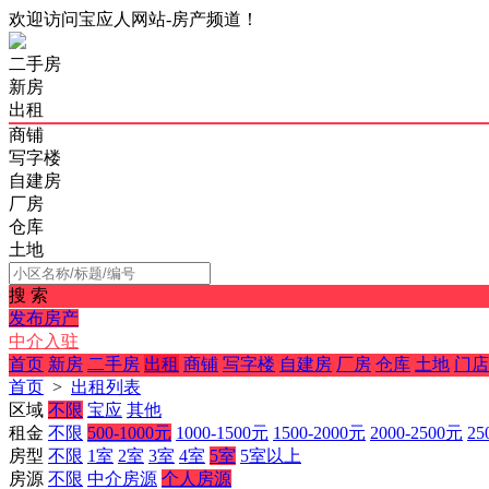
欢迎访问宝应人网站-房产频道！
二手房
新房
出租
商铺
写字楼
自建房
厂房
仓库
土地
搜 索
发布房产
中介入驻
首页
新房
二手房
出租
商铺
写字楼
自建房
厂房
仓库
土地
门店
首页
>
出租列表
区域
不限
宝应
其他
租金
不限
500-1000元
1000-1500元
1500-2000元
2000-2500元
25
房型
不限
1室
2室
3室
4室
5室
5室以上
房源
不限
中介房源
个人房源