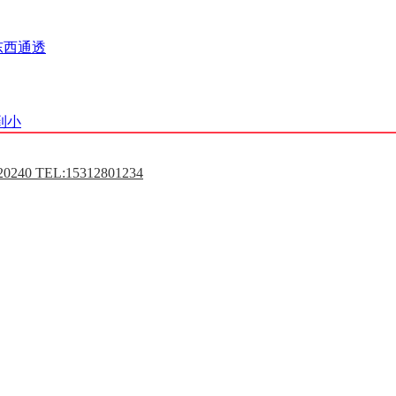
东西通透
到小
0240 TEL:15312801234