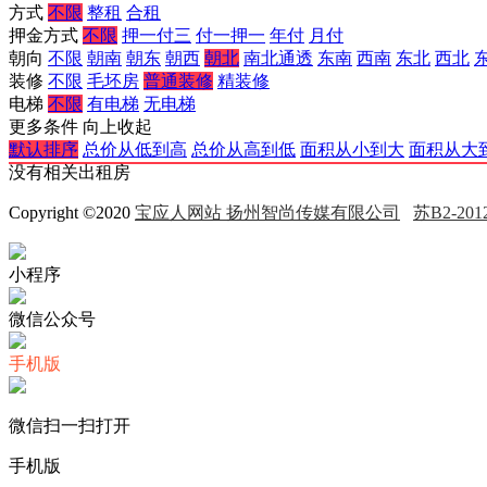
方式
不限
整租
合租
押金方式
不限
押一付三
付一押一
年付
月付
朝向
不限
朝南
朝东
朝西
朝北
南北通透
东南
西南
东北
西北
装修
不限
毛坯房
普通装修
精装修
电梯
不限
有电梯
无电梯
更多条件
向上收起
默认排序
总价从低到高
总价从高到低
面积从小到大
面积从大
没有相关出租房
Copyright ©2020
宝应人网站 扬州智尚传媒有限公司
苏B2-2012
小程序
微信公众号
手机版
微信扫一扫打开
手机版