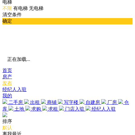
电梯
不限
有电梯
无电梯
清空条件
确定
正在加载...
首页
房产
发布
经纪人入驻
我的
二手房
出租
商铺
写字楼
自建房
厂房
仓
库
土地
求购
求租
门店入驻
经纪人入驻
排序
默认
离我最近