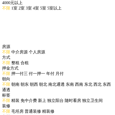
4000元以上
不限
1室
2室
3室
4室
5室
5室以上
房源
不限
中介房源
个人房源
方式
不限
整租
合租
押金方式
不限
押一付三
付一押一
年付
月付
朝向
不限
朝南
朝东
朝西
朝北
南北通透
东南
西南
东北
西北
东西
通透
标签
不限
精装
免中介费
新上
独立阳台
随时看房
独立卫生间
装修
不限
毛坯房
普通装修
精装修