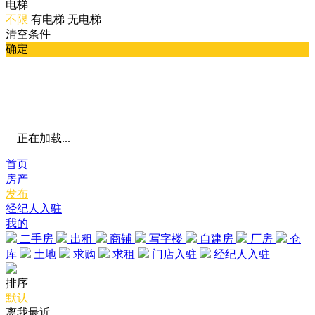
电梯
不限
有电梯
无电梯
清空条件
确定
正在加载...
首页
房产
发布
经纪人入驻
我的
二手房
出租
商铺
写字楼
自建房
厂房
仓
库
土地
求购
求租
门店入驻
经纪人入驻
排序
默认
离我最近