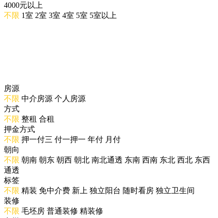
4000元以上
不限
1室
2室
3室
4室
5室
5室以上
房源
不限
中介房源
个人房源
方式
不限
整租
合租
押金方式
不限
押一付三
付一押一
年付
月付
朝向
不限
朝南
朝东
朝西
朝北
南北通透
东南
西南
东北
西北
东西
通透
标签
不限
精装
免中介费
新上
独立阳台
随时看房
独立卫生间
装修
不限
毛坯房
普通装修
精装修