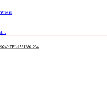
东西通透
到小
0240 TEL:15312801234