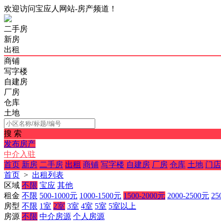
欢迎访问宝应人网站-房产频道！
二手房
新房
出租
商铺
写字楼
自建房
厂房
仓库
土地
搜 索
发布房产
中介入驻
首页
新房
二手房
出租
商铺
写字楼
自建房
厂房
仓库
土地
门店
首页
>
出租列表
区域
不限
宝应
其他
租金
不限
500-1000元
1000-1500元
1500-2000元
2000-2500元
25
房型
不限
1室
2室
3室
4室
5室
5室以上
房源
不限
中介房源
个人房源