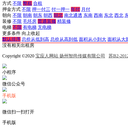
方式
不限
整租
合租
押金方式
不限
押一付三
付一押一
年付
月付
朝向
不限
朝南
朝东
朝西
朝北
南北通透
东南
西南
东北
西北
装修
不限
毛坯房
普通装修
精装修
电梯
不限
有电梯
无电梯
更多条件
向上收起
默认排序
总价从低到高
总价从高到低
面积从小到大
面积从大
没有相关出租房
Copyright ©2020
宝应人网站 扬州智尚传媒有限公司
苏B2-2012
小程序
微信公众号
手机版
微信扫一扫打开
手机版