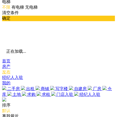
电梯
不限
有电梯
无电梯
清空条件
确定
正在加载...
首页
房产
发布
经纪人入驻
我的
二手房
出租
商铺
写字楼
自建房
厂房
仓
库
土地
求购
求租
门店入驻
经纪人入驻
排序
默认
离我最近