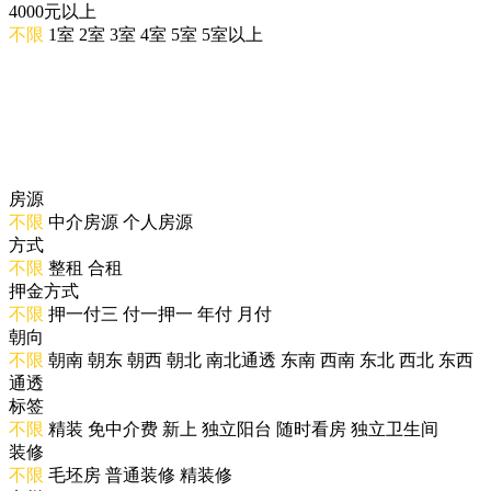
4000元以上
不限
1室
2室
3室
4室
5室
5室以上
房源
不限
中介房源
个人房源
方式
不限
整租
合租
押金方式
不限
押一付三
付一押一
年付
月付
朝向
不限
朝南
朝东
朝西
朝北
南北通透
东南
西南
东北
西北
东西
通透
标签
不限
精装
免中介费
新上
独立阳台
随时看房
独立卫生间
装修
不限
毛坯房
普通装修
精装修