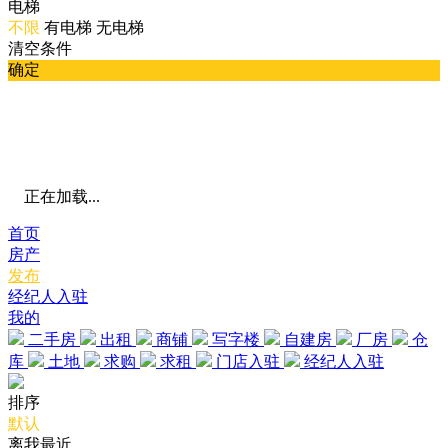
电梯
不限
有电梯
无电梯
清空条件
确定
正在加载...
首页
房产
发布
经纪人入驻
我的
二手房
出租
商铺
写字楼
自建房
厂房
仓
库
土地
求购
求租
门店入驻
经纪人入驻
排序
默认
离我最近