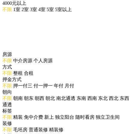
4000元以上
不限
1室
2室
3室
4室
5室
5室以上
房源
不限
中介房源
个人房源
方式
不限
整租
合租
押金方式
不限
押一付三
付一押一
年付
月付
朝向
不限
朝南
朝东
朝西
朝北
南北通透
东南
西南
东北
西北
东西
通透
标签
不限
精装
免中介费
新上
独立阳台
随时看房
独立卫生间
装修
不限
毛坯房
普通装修
精装修