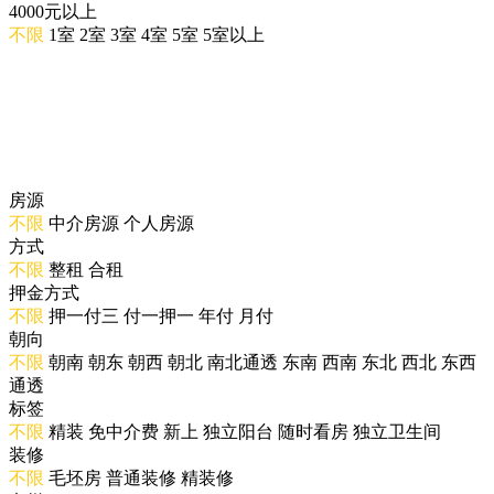
4000元以上
不限
1室
2室
3室
4室
5室
5室以上
房源
不限
中介房源
个人房源
方式
不限
整租
合租
押金方式
不限
押一付三
付一押一
年付
月付
朝向
不限
朝南
朝东
朝西
朝北
南北通透
东南
西南
东北
西北
东西
通透
标签
不限
精装
免中介费
新上
独立阳台
随时看房
独立卫生间
装修
不限
毛坯房
普通装修
精装修