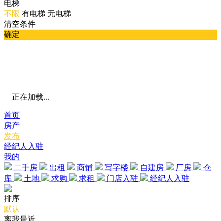
电梯
不限
有电梯
无电梯
清空条件
确定
正在加载...
首页
房产
发布
经纪人入驻
我的
二手房
出租
商铺
写字楼
自建房
厂房
仓
库
土地
求购
求租
门店入驻
经纪人入驻
排序
默认
离我最近