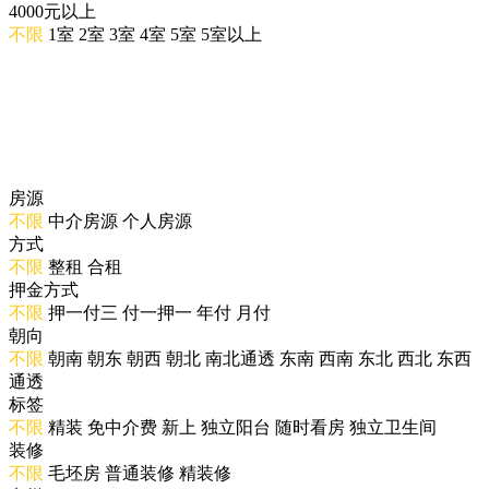
4000元以上
不限
1室
2室
3室
4室
5室
5室以上
房源
不限
中介房源
个人房源
方式
不限
整租
合租
押金方式
不限
押一付三
付一押一
年付
月付
朝向
不限
朝南
朝东
朝西
朝北
南北通透
东南
西南
东北
西北
东西
通透
标签
不限
精装
免中介费
新上
独立阳台
随时看房
独立卫生间
装修
不限
毛坯房
普通装修
精装修