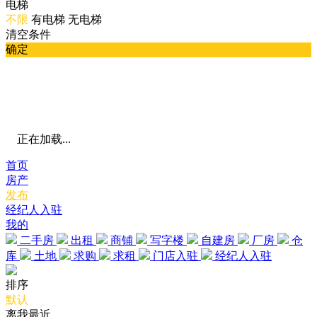
电梯
不限
有电梯
无电梯
清空条件
确定
正在加载...
首页
房产
发布
经纪人入驻
我的
二手房
出租
商铺
写字楼
自建房
厂房
仓
库
土地
求购
求租
门店入驻
经纪人入驻
排序
默认
离我最近