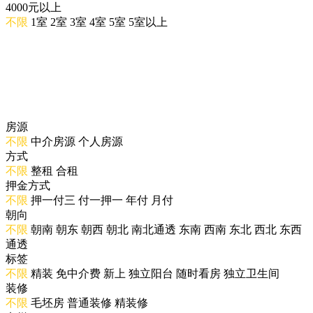
4000元以上
不限
1室
2室
3室
4室
5室
5室以上
房源
不限
中介房源
个人房源
方式
不限
整租
合租
押金方式
不限
押一付三
付一押一
年付
月付
朝向
不限
朝南
朝东
朝西
朝北
南北通透
东南
西南
东北
西北
东西
通透
标签
不限
精装
免中介费
新上
独立阳台
随时看房
独立卫生间
装修
不限
毛坯房
普通装修
精装修