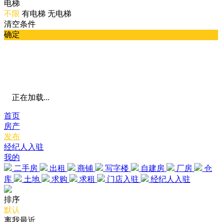
电梯
不限
有电梯
无电梯
清空条件
确定
正在加载...
首页
房产
发布
经纪人入驻
我的
二手房
出租
商铺
写字楼
自建房
厂房
仓
库
土地
求购
求租
门店入驻
经纪人入驻
排序
默认
离我最近