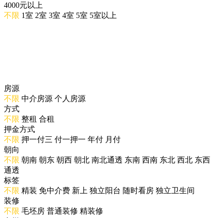
4000元以上
不限
1室
2室
3室
4室
5室
5室以上
房源
不限
中介房源
个人房源
方式
不限
整租
合租
押金方式
不限
押一付三
付一押一
年付
月付
朝向
不限
朝南
朝东
朝西
朝北
南北通透
东南
西南
东北
西北
东西
通透
标签
不限
精装
免中介费
新上
独立阳台
随时看房
独立卫生间
装修
不限
毛坯房
普通装修
精装修