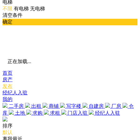
电梯
不限
有电梯
无电梯
清空条件
确定
正在加载...
首页
房产
发布
经纪人入驻
我的
二手房
出租
商铺
写字楼
自建房
厂房
仓
库
土地
求购
求租
门店入驻
经纪人入驻
排序
默认
离我最近