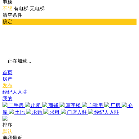
电梯
不限
有电梯
无电梯
清空条件
确定
正在加载...
首页
房产
发布
经纪人入驻
我的
二手房
出租
商铺
写字楼
自建房
厂房
仓
库
土地
求购
求租
门店入驻
经纪人入驻
排序
默认
离我最近