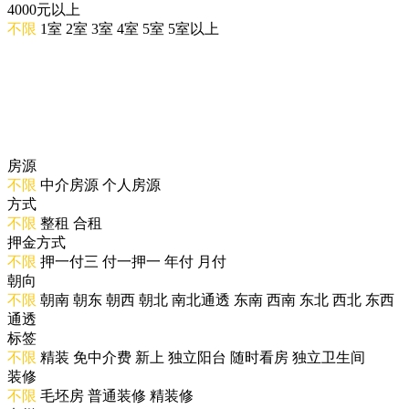
4000元以上
不限
1室
2室
3室
4室
5室
5室以上
房源
不限
中介房源
个人房源
方式
不限
整租
合租
押金方式
不限
押一付三
付一押一
年付
月付
朝向
不限
朝南
朝东
朝西
朝北
南北通透
东南
西南
东北
西北
东西
通透
标签
不限
精装
免中介费
新上
独立阳台
随时看房
独立卫生间
装修
不限
毛坯房
普通装修
精装修