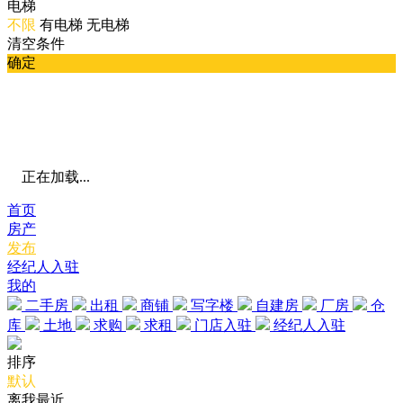
电梯
不限
有电梯
无电梯
清空条件
确定
正在加载...
首页
房产
发布
经纪人入驻
我的
二手房
出租
商铺
写字楼
自建房
厂房
仓
库
土地
求购
求租
门店入驻
经纪人入驻
排序
默认
离我最近