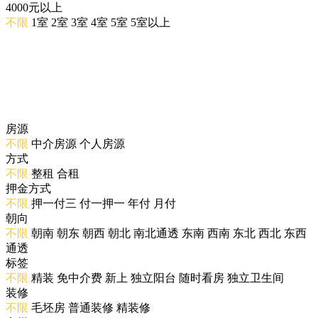
4000元以上
不限
1室
2室
3室
4室
5室
5室以上
房源
不限
中介房源
个人房源
方式
不限
整租
合租
押金方式
不限
押一付三
付一押一
年付
月付
朝向
不限
朝南
朝东
朝西
朝北
南北通透
东南
西南
东北
西北
东西
通透
标签
不限
精装
免中介费
新上
独立阳台
随时看房
独立卫生间
装修
不限
毛坯房
普通装修
精装修