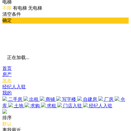
电梯
不限
有电梯
无电梯
清空条件
确定
正在加载...
首页
房产
发布
经纪人入驻
我的
二手房
出租
商铺
写字楼
自建房
厂房
仓
库
土地
求购
求租
门店入驻
经纪人入驻
排序
默认
离我最近