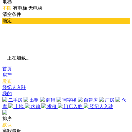
电梯
不限
有电梯
无电梯
清空条件
确定
正在加载...
首页
房产
发布
经纪人入驻
我的
二手房
出租
商铺
写字楼
自建房
厂房
仓
库
土地
求购
求租
门店入驻
经纪人入驻
排序
默认
离我最近