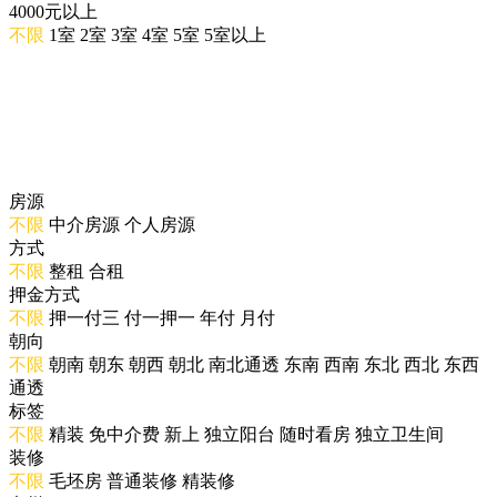
4000元以上
不限
1室
2室
3室
4室
5室
5室以上
房源
不限
中介房源
个人房源
方式
不限
整租
合租
押金方式
不限
押一付三
付一押一
年付
月付
朝向
不限
朝南
朝东
朝西
朝北
南北通透
东南
西南
东北
西北
东西
通透
标签
不限
精装
免中介费
新上
独立阳台
随时看房
独立卫生间
装修
不限
毛坯房
普通装修
精装修