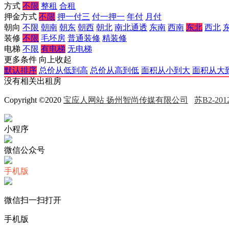
方式
不限
整租
合租
押金方式
不限
押一付三
付一押一
年付
月付
朝向
不限
朝南
朝东
朝西
朝北
南北通透
东南
西南
东北
西北
装修
不限
毛坯房
普通装修
精装修
电梯
不限
有电梯
无电梯
更多条件
向上收起
默认排序
总价从低到高
总价从高到低
面积从小到大
面积从大
没有相关出租房
Copyright ©2020
宝应人网站 扬州智尚传媒有限公司
苏B2-2012
小程序
微信公众号
手机版
微信扫一扫打开
手机版