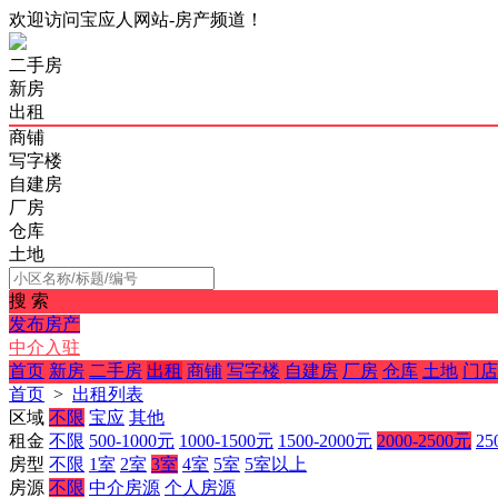
欢迎访问宝应人网站-房产频道！
二手房
新房
出租
商铺
写字楼
自建房
厂房
仓库
土地
搜 索
发布房产
中介入驻
首页
新房
二手房
出租
商铺
写字楼
自建房
厂房
仓库
土地
门店
首页
>
出租列表
区域
不限
宝应
其他
租金
不限
500-1000元
1000-1500元
1500-2000元
2000-2500元
25
房型
不限
1室
2室
3室
4室
5室
5室以上
房源
不限
中介房源
个人房源