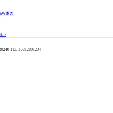
东西通透
到小
0240 TEL:15312801234