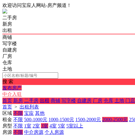
欢迎访问宝应人网站-房产频道！
二手房
新房
出租
商铺
写字楼
自建房
厂房
仓库
土地
搜 索
发布房产
中介入驻
首页
新房
二手房
出租
商铺
写字楼
自建房
厂房
仓库
土地
门店
首页
>
出租列表
区域
不限
宝应
其他
租金
不限
500-1000元
1000-1500元
1500-2000元
2000-2500元
25
房型
不限
1室
2室
3室
4室
5室
5室以上
房源
不限
中介房源
个人房源