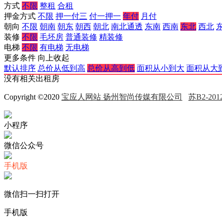
方式
不限
整租
合租
押金方式
不限
押一付三
付一押一
年付
月付
朝向
不限
朝南
朝东
朝西
朝北
南北通透
东南
西南
东北
西北
装修
不限
毛坯房
普通装修
精装修
电梯
不限
有电梯
无电梯
更多条件
向上收起
默认排序
总价从低到高
总价从高到低
面积从小到大
面积从大
没有相关出租房
Copyright ©2020
宝应人网站 扬州智尚传媒有限公司
苏B2-2012
小程序
微信公众号
手机版
微信扫一扫打开
手机版