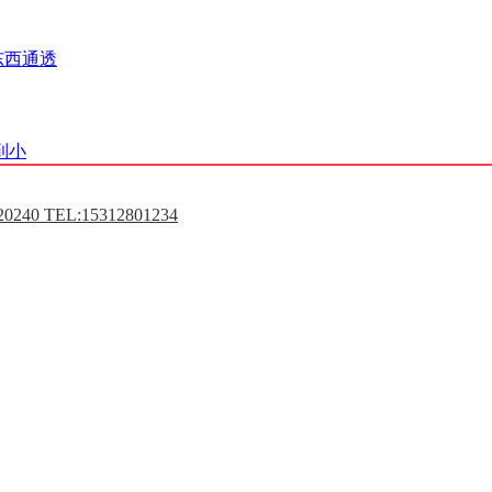
东西通透
到小
0240 TEL:15312801234