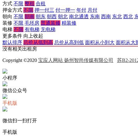
方式
不限
整租
合租
押金方式
不限
押一付三
付一押一
年付
月付
朝向
不限
朝南
朝东
朝西
朝北
南北通透
东南
西南
东北
西北
装修
不限
毛坯房
普通装修
精装修
电梯
不限
有电梯
无电梯
更多条件
向上收起
默认排序
总价从低到高
总价从高到低
面积从小到大
面积从大
没有相关出租房
Copyright ©2020
宝应人网站 扬州智尚传媒有限公司
苏B2-2012
小程序
微信公众号
手机版
微信扫一扫打开
手机版