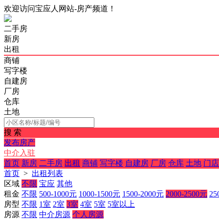
欢迎访问宝应人网站-房产频道！
二手房
新房
出租
商铺
写字楼
自建房
厂房
仓库
土地
搜 索
发布房产
中介入驻
首页
新房
二手房
出租
商铺
写字楼
自建房
厂房
仓库
土地
门店
首页
>
出租列表
区域
不限
宝应
其他
租金
不限
500-1000元
1000-1500元
1500-2000元
2000-2500元
25
房型
不限
1室
2室
3室
4室
5室
5室以上
房源
不限
中介房源
个人房源