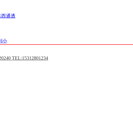
东西通透
到小
0240 TEL:15312801234