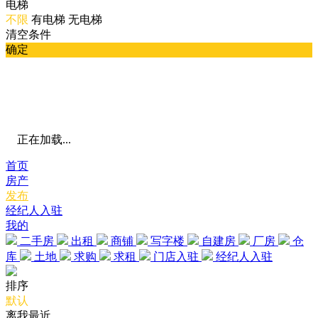
电梯
不限
有电梯
无电梯
清空条件
确定
正在加载...
首页
房产
发布
经纪人入驻
我的
二手房
出租
商铺
写字楼
自建房
厂房
仓
库
土地
求购
求租
门店入驻
经纪人入驻
排序
默认
离我最近