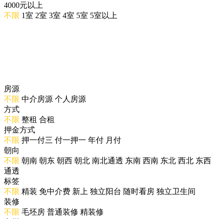
4000元以上
不限
1室
2室
3室
4室
5室
5室以上
房源
不限
中介房源
个人房源
方式
不限
整租
合租
押金方式
不限
押一付三
付一押一
年付
月付
朝向
不限
朝南
朝东
朝西
朝北
南北通透
东南
西南
东北
西北
东西
通透
标签
不限
精装
免中介费
新上
独立阳台
随时看房
独立卫生间
装修
不限
毛坯房
普通装修
精装修