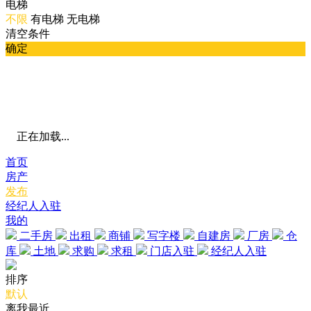
电梯
不限
有电梯
无电梯
清空条件
确定
正在加载...
首页
房产
发布
经纪人入驻
我的
二手房
出租
商铺
写字楼
自建房
厂房
仓
库
土地
求购
求租
门店入驻
经纪人入驻
排序
默认
离我最近