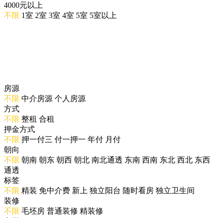
4000元以上
不限
1室
2室
3室
4室
5室
5室以上
房源
不限
中介房源
个人房源
方式
不限
整租
合租
押金方式
不限
押一付三
付一押一
年付
月付
朝向
不限
朝南
朝东
朝西
朝北
南北通透
东南
西南
东北
西北
东西
通透
标签
不限
精装
免中介费
新上
独立阳台
随时看房
独立卫生间
装修
不限
毛坯房
普通装修
精装修