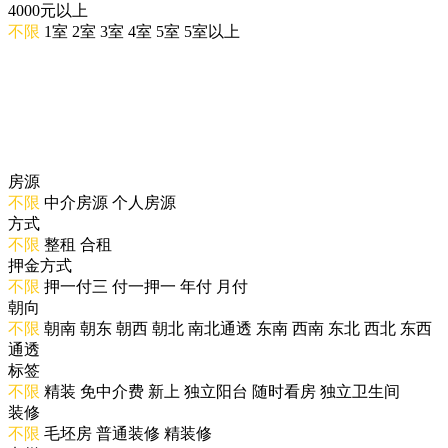
4000元以上
不限
1室
2室
3室
4室
5室
5室以上
房源
不限
中介房源
个人房源
方式
不限
整租
合租
押金方式
不限
押一付三
付一押一
年付
月付
朝向
不限
朝南
朝东
朝西
朝北
南北通透
东南
西南
东北
西北
东西
通透
标签
不限
精装
免中介费
新上
独立阳台
随时看房
独立卫生间
装修
不限
毛坯房
普通装修
精装修