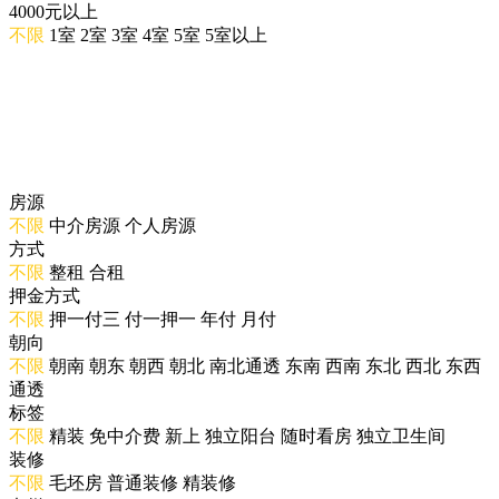
4000元以上
不限
1室
2室
3室
4室
5室
5室以上
房源
不限
中介房源
个人房源
方式
不限
整租
合租
押金方式
不限
押一付三
付一押一
年付
月付
朝向
不限
朝南
朝东
朝西
朝北
南北通透
东南
西南
东北
西北
东西
通透
标签
不限
精装
免中介费
新上
独立阳台
随时看房
独立卫生间
装修
不限
毛坯房
普通装修
精装修