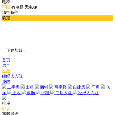
电梯
不限
有电梯
无电梯
清空条件
确定
正在加载...
首页
房产
发布
经纪人入驻
我的
二手房
出租
商铺
写字楼
自建房
厂房
仓
库
土地
求购
求租
门店入驻
经纪人入驻
排序
默认
离我最近