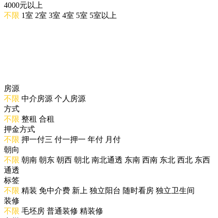
4000元以上
不限
1室
2室
3室
4室
5室
5室以上
房源
不限
中介房源
个人房源
方式
不限
整租
合租
押金方式
不限
押一付三
付一押一
年付
月付
朝向
不限
朝南
朝东
朝西
朝北
南北通透
东南
西南
东北
西北
东西
通透
标签
不限
精装
免中介费
新上
独立阳台
随时看房
独立卫生间
装修
不限
毛坯房
普通装修
精装修