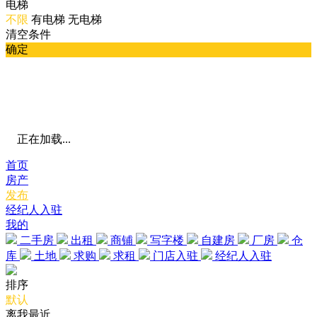
电梯
不限
有电梯
无电梯
清空条件
确定
正在加载...
首页
房产
发布
经纪人入驻
我的
二手房
出租
商铺
写字楼
自建房
厂房
仓
库
土地
求购
求租
门店入驻
经纪人入驻
排序
默认
离我最近