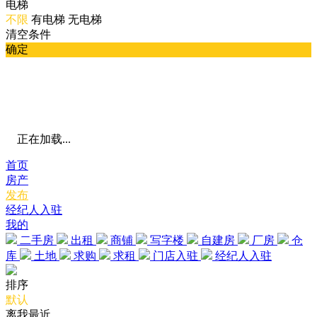
电梯
不限
有电梯
无电梯
清空条件
确定
正在加载...
首页
房产
发布
经纪人入驻
我的
二手房
出租
商铺
写字楼
自建房
厂房
仓
库
土地
求购
求租
门店入驻
经纪人入驻
排序
默认
离我最近