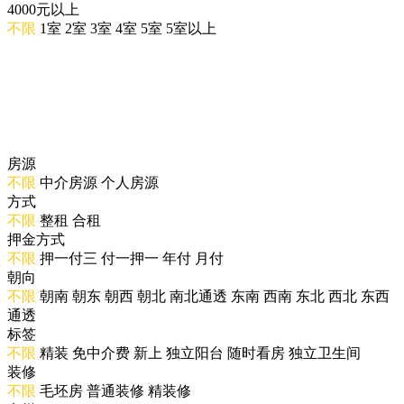
4000元以上
不限
1室
2室
3室
4室
5室
5室以上
房源
不限
中介房源
个人房源
方式
不限
整租
合租
押金方式
不限
押一付三
付一押一
年付
月付
朝向
不限
朝南
朝东
朝西
朝北
南北通透
东南
西南
东北
西北
东西
通透
标签
不限
精装
免中介费
新上
独立阳台
随时看房
独立卫生间
装修
不限
毛坯房
普通装修
精装修