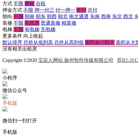
方式
不限
整租
合租
押金方式
不限
押一付三
付一押一
年付
月付
朝向
不限
朝南
朝东
朝西
朝北
南北通透
东南
西南
东北
西北
装修
不限
毛坯房
普通装修
精装修
电梯
不限
有电梯
无电梯
更多条件
向上收起
默认排序
总价从低到高
总价从高到低
面积从小到大
面积从大
没有相关出租房
Copyright ©2020
宝应人网站 扬州智尚传媒有限公司
苏B2-2012
小程序
微信公众号
手机版
微信扫一扫打开
手机版