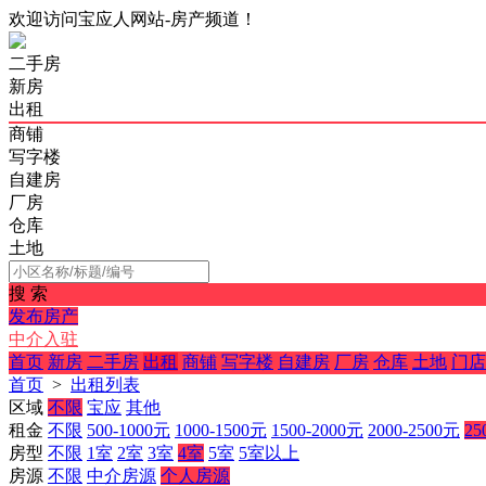
欢迎访问宝应人网站-房产频道！
二手房
新房
出租
商铺
写字楼
自建房
厂房
仓库
土地
搜 索
发布房产
中介入驻
首页
新房
二手房
出租
商铺
写字楼
自建房
厂房
仓库
土地
门店
首页
>
出租列表
区域
不限
宝应
其他
租金
不限
500-1000元
1000-1500元
1500-2000元
2000-2500元
25
房型
不限
1室
2室
3室
4室
5室
5室以上
房源
不限
中介房源
个人房源