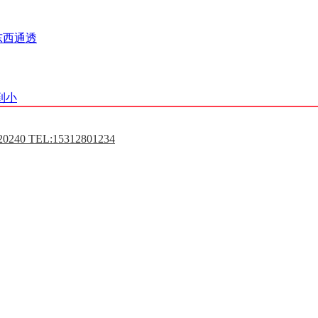
东西通透
到小
0240 TEL:15312801234