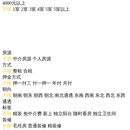
4000元以上
不限
1室
2室
3室
4室
5室
5室以上
房源
不限
中介房源
个人房源
方式
不限
整租
合租
押金方式
不限
押一付三
付一押一
年付
月付
朝向
不限
朝南
朝东
朝西
朝北
南北通透
东南
西南
东北
西北
东西
通透
标签
不限
精装
免中介费
新上
独立阳台
随时看房
独立卫生间
装修
不限
毛坯房
普通装修
精装修