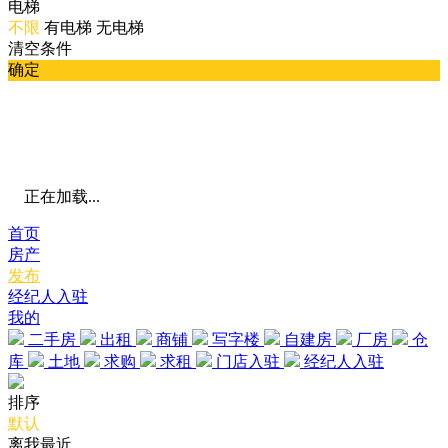
电梯
不限
有电梯
无电梯
清空条件
确定
正在加载...
首页
房产
发布
经纪人入驻
我的
二手房
出租
商铺
写字楼
自建房
厂房
仓
库
土地
求购
求租
门店入驻
经纪人入驻
排序
默认
离我最近