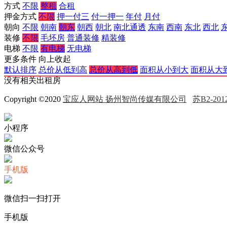
方式
不限
整租
合租
押金方式
不限
押一付三
付一押一
年付
月付
朝向
不限
朝南
朝东
朝西
朝北
南北通透
东南
西南
东北
西北
装修
不限
毛坯房
普通装修
精装修
电梯
不限
有电梯
无电梯
更多条件
向上收起
默认排序
总价从低到高
总价从高到低
面积从小到大
面积从大
没有相关出租房
Copyright ©2020
宝应人网站 扬州智尚传媒有限公司
苏B2-2012
小程序
微信公众号
手机版
微信扫一扫打开
手机版