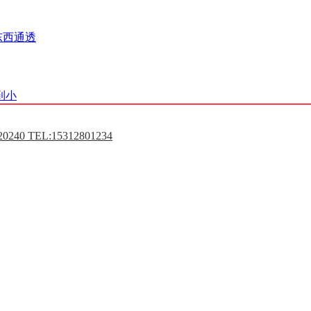
东西通透
到小
0240 TEL:15312801234