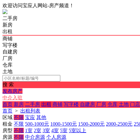
欢迎访问宝应人网站-房产频道！
二手房
新房
出租
商铺
写字楼
自建房
厂房
仓库
土地
搜 索
发布房产
中介入驻
首页
新房
二手房
出租
商铺
写字楼
自建房
厂房
仓库
土地
门店
首页
>
出租列表
区域
不限
宝应
其他
租金
不限
500-1000元
1000-1500元
1500-2000元
2000-2500元
25
房型
不限
1室
2室
3室
4室
5室
5室以上
房源
不限
中介房源
个人房源