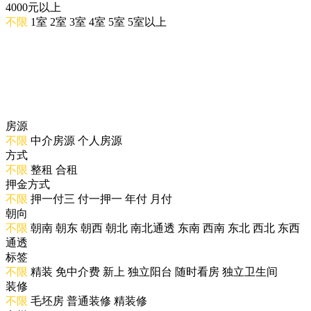
4000元以上
不限
1室
2室
3室
4室
5室
5室以上
房源
不限
中介房源
个人房源
方式
不限
整租
合租
押金方式
不限
押一付三
付一押一
年付
月付
朝向
不限
朝南
朝东
朝西
朝北
南北通透
东南
西南
东北
西北
东西
通透
标签
不限
精装
免中介费
新上
独立阳台
随时看房
独立卫生间
装修
不限
毛坯房
普通装修
精装修