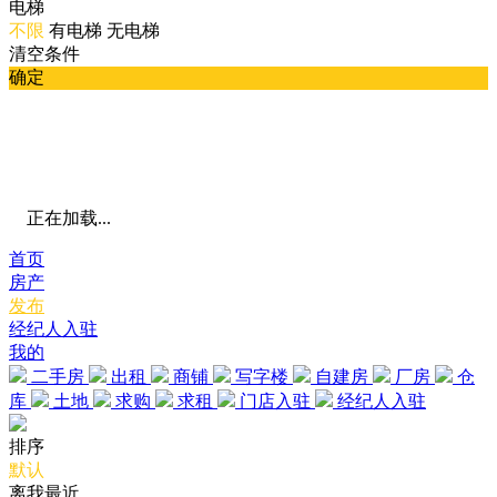
电梯
不限
有电梯
无电梯
清空条件
确定
正在加载...
首页
房产
发布
经纪人入驻
我的
二手房
出租
商铺
写字楼
自建房
厂房
仓
库
土地
求购
求租
门店入驻
经纪人入驻
排序
默认
离我最近