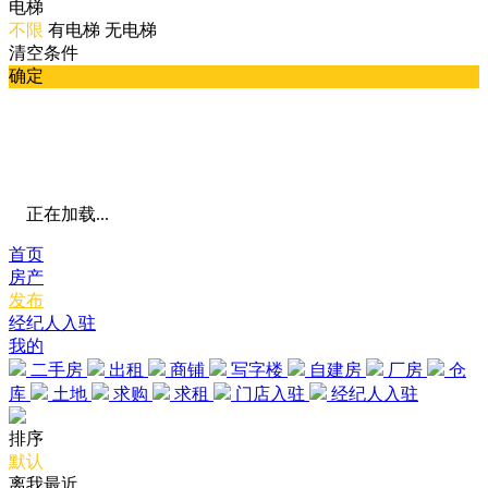
电梯
不限
有电梯
无电梯
清空条件
确定
正在加载...
首页
房产
发布
经纪人入驻
我的
二手房
出租
商铺
写字楼
自建房
厂房
仓
库
土地
求购
求租
门店入驻
经纪人入驻
排序
默认
离我最近