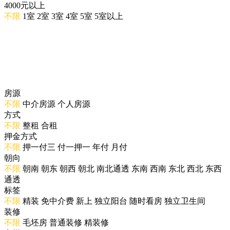
4000元以上
不限
1室
2室
3室
4室
5室
5室以上
房源
不限
中介房源
个人房源
方式
不限
整租
合租
押金方式
不限
押一付三
付一押一
年付
月付
朝向
不限
朝南
朝东
朝西
朝北
南北通透
东南
西南
东北
西北
东西
通透
标签
不限
精装
免中介费
新上
独立阳台
随时看房
独立卫生间
装修
不限
毛坯房
普通装修
精装修