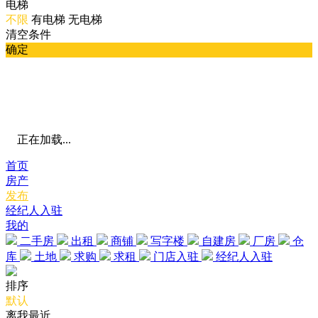
电梯
不限
有电梯
无电梯
清空条件
确定
正在加载...
首页
房产
发布
经纪人入驻
我的
二手房
出租
商铺
写字楼
自建房
厂房
仓
库
土地
求购
求租
门店入驻
经纪人入驻
排序
默认
离我最近