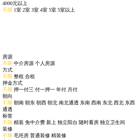
4000元以上
不限
1室
2室
3室
4室
5室
5室以上
房源
不限
中介房源
个人房源
方式
不限
整租
合租
押金方式
不限
押一付三
付一押一
年付
月付
朝向
不限
朝南
朝东
朝西
朝北
南北通透
东南
西南
东北
西北
东西
通透
标签
不限
精装
免中介费
新上
独立阳台
随时看房
独立卫生间
装修
不限
毛坯房
普通装修
精装修