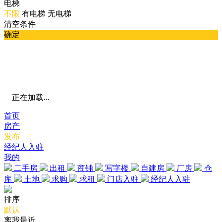
电梯
不限
有电梯
无电梯
清空条件
确定
正在加载...
首页
房产
发布
经纪人入驻
我的
二手房
出租
商铺
写字楼
自建房
厂房
仓
库
土地
求购
求租
门店入驻
经纪人入驻
排序
默认
离我最近