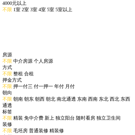
4000元以上
不限
1室
2室
3室
4室
5室
5室以上
房源
不限
中介房源
个人房源
方式
不限
整租
合租
押金方式
不限
押一付三
付一押一
年付
月付
朝向
不限
朝南
朝东
朝西
朝北
南北通透
东南
西南
东北
西北
东西
通透
标签
不限
精装
免中介费
新上
独立阳台
随时看房
独立卫生间
装修
不限
毛坯房
普通装修
精装修