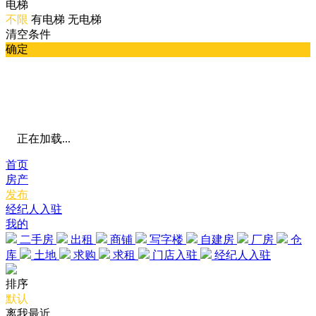
电梯
不限
有电梯
无电梯
清空条件
确定
正在加载...
首页
房产
发布
经纪人入驻
我的
二手房
出租
商铺
写字楼
自建房
厂房
仓
库
土地
求购
求租
门店入驻
经纪人入驻
排序
默认
离我最近