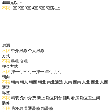
4000元以上
不限
1室
2室
3室
4室
5室
5室以上
房源
不限
中介房源
个人房源
方式
不限
整租
合租
押金方式
不限
押一付三
付一押一
年付
月付
朝向
不限
朝南
朝东
朝西
朝北
南北通透
东南
西南
东北
西北
东西
通透
标签
不限
精装
免中介费
新上
独立阳台
随时看房
独立卫生间
装修
不限
毛坯房
普通装修
精装修