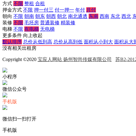
方式
不限
整租
合租
押金方式
不限
押一付三
付一押一
年付
月付
朝向
不限
朝南
朝东
朝西
朝北
南北通透
东南
西南
东北
西北
装修
不限
毛坯房
普通装修
精装修
电梯
不限
有电梯
无电梯
更多条件
向上收起
默认排序
总价从低到高
总价从高到低
面积从小到大
面积从大
没有相关出租房
Copyright ©2020
宝应人网站 扬州智尚传媒有限公司
苏B2-2012
小程序
微信公众号
手机版
微信扫一扫打开
手机版