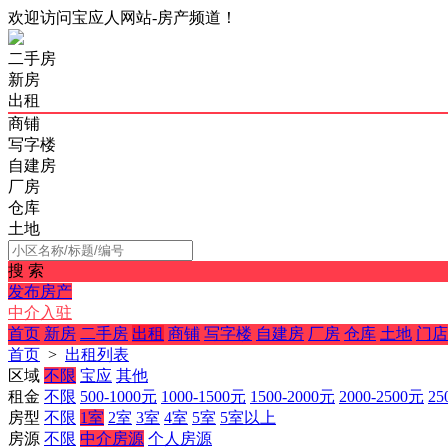
欢迎访问宝应人网站-房产频道！
二手房
新房
出租
商铺
写字楼
自建房
厂房
仓库
土地
搜 索
发布房产
中介入驻
首页
新房
二手房
出租
商铺
写字楼
自建房
厂房
仓库
土地
门店
首页
>
出租列表
区域
不限
宝应
其他
租金
不限
500-1000元
1000-1500元
1500-2000元
2000-2500元
25
房型
不限
1室
2室
3室
4室
5室
5室以上
房源
不限
中介房源
个人房源