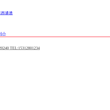
东西通透
到小
0240 TEL:15312801234