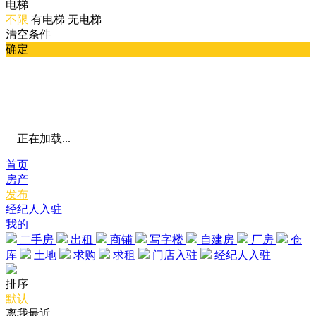
电梯
不限
有电梯
无电梯
清空条件
确定
正在加载...
首页
房产
发布
经纪人入驻
我的
二手房
出租
商铺
写字楼
自建房
厂房
仓
库
土地
求购
求租
门店入驻
经纪人入驻
排序
默认
离我最近