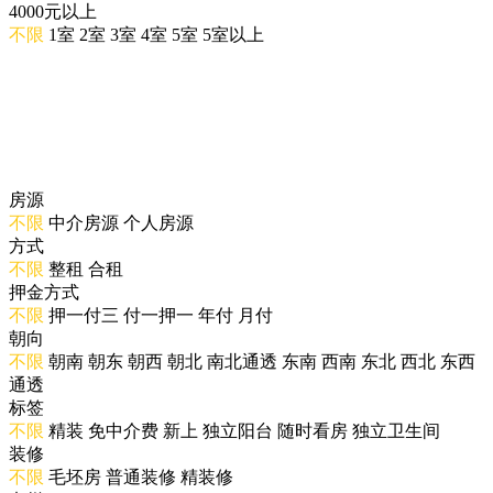
4000元以上
不限
1室
2室
3室
4室
5室
5室以上
房源
不限
中介房源
个人房源
方式
不限
整租
合租
押金方式
不限
押一付三
付一押一
年付
月付
朝向
不限
朝南
朝东
朝西
朝北
南北通透
东南
西南
东北
西北
东西
通透
标签
不限
精装
免中介费
新上
独立阳台
随时看房
独立卫生间
装修
不限
毛坯房
普通装修
精装修