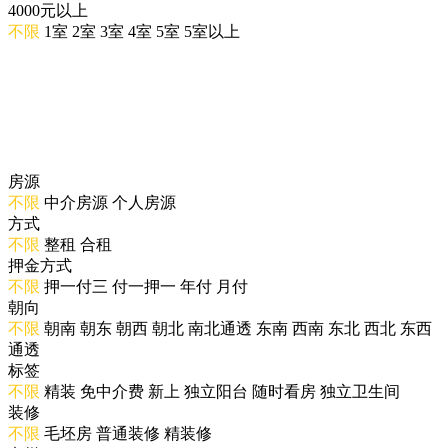
4000元以上
不限
1室
2室
3室
4室
5室
5室以上
房源
不限
中介房源
个人房源
方式
不限
整租
合租
押金方式
不限
押一付三
付一押一
年付
月付
朝向
不限
朝南
朝东
朝西
朝北
南北通透
东南
西南
东北
西北
东西
通透
标签
不限
精装
免中介费
新上
独立阳台
随时看房
独立卫生间
装修
不限
毛坯房
普通装修
精装修