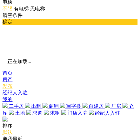
电梯
不限
有电梯
无电梯
清空条件
确定
正在加载...
首页
房产
发布
经纪人入驻
我的
二手房
出租
商铺
写字楼
自建房
厂房
仓
库
土地
求购
求租
门店入驻
经纪人入驻
排序
默认
离我最近