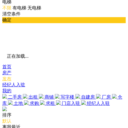
电梯
不限
有电梯
无电梯
清空条件
确定
正在加载...
首页
房产
发布
经纪人入驻
我的
二手房
出租
商铺
写字楼
自建房
厂房
仓
库
土地
求购
求租
门店入驻
经纪人入驻
排序
默认
离我最近