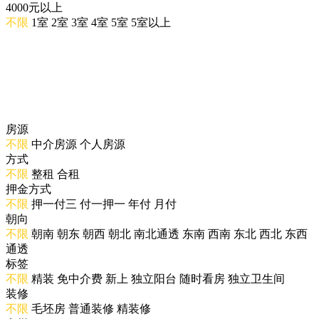
4000元以上
不限
1室
2室
3室
4室
5室
5室以上
房源
不限
中介房源
个人房源
方式
不限
整租
合租
押金方式
不限
押一付三
付一押一
年付
月付
朝向
不限
朝南
朝东
朝西
朝北
南北通透
东南
西南
东北
西北
东西
通透
标签
不限
精装
免中介费
新上
独立阳台
随时看房
独立卫生间
装修
不限
毛坯房
普通装修
精装修