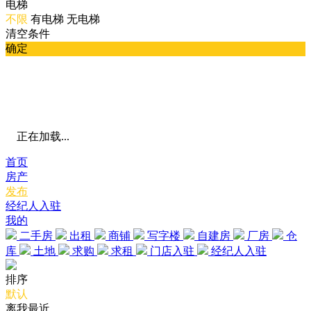
电梯
不限
有电梯
无电梯
清空条件
确定
正在加载...
首页
房产
发布
经纪人入驻
我的
二手房
出租
商铺
写字楼
自建房
厂房
仓
库
土地
求购
求租
门店入驻
经纪人入驻
排序
默认
离我最近