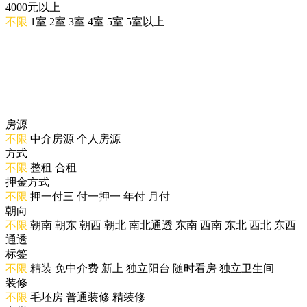
4000元以上
不限
1室
2室
3室
4室
5室
5室以上
房源
不限
中介房源
个人房源
方式
不限
整租
合租
押金方式
不限
押一付三
付一押一
年付
月付
朝向
不限
朝南
朝东
朝西
朝北
南北通透
东南
西南
东北
西北
东西
通透
标签
不限
精装
免中介费
新上
独立阳台
随时看房
独立卫生间
装修
不限
毛坯房
普通装修
精装修