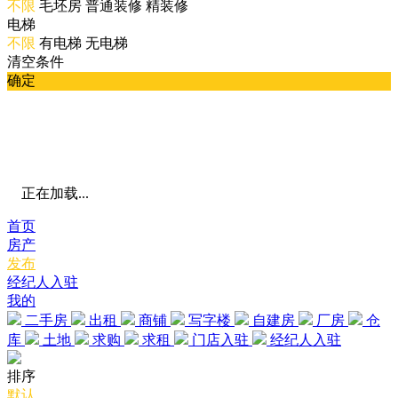
不限
毛坯房
普通装修
精装修
电梯
不限
有电梯
无电梯
清空条件
确定
正在加载...
首页
房产
发布
经纪人入驻
我的
二手房
出租
商铺
写字楼
自建房
厂房
仓
库
土地
求购
求租
门店入驻
经纪人入驻
排序
默认