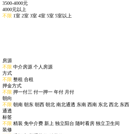
3500-4000元
4000元以上
不限
1室
2室
3室
4室
5室
5室以上
房源
不限
中介房源
个人房源
方式
不限
整租
合租
押金方式
不限
押一付三
付一押一
年付
月付
朝向
不限
朝南
朝东
朝西
朝北
南北通透
东南
西南
东北
西北
东西
通透
标签
不限
精装
免中介费
新上
独立阳台
随时看房
独立卫生间
装修