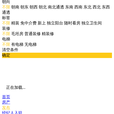
朝向
不限
朝南
朝东
朝西
朝北
南北通透
东南
西南
东北
西北
东西
通透
标签
不限
精装
免中介费
新上
独立阳台
随时看房
独立卫生间
装修
不限
毛坯房
普通装修
精装修
电梯
不限
有电梯
无电梯
清空条件
确定
正在加载...
首页
房产
发布
经纪人入驻