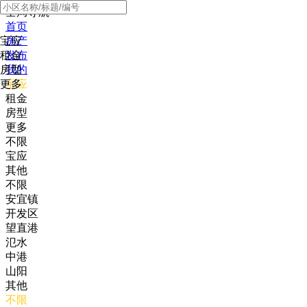
全局导航
首页
宝应
房产
租金
发布
房型
我的
更多
宝应
租金
房型
更多
不限
宝应
其他
不限
安宜镇
开发区
望直港
氾水
中港
山阳
其他
不限