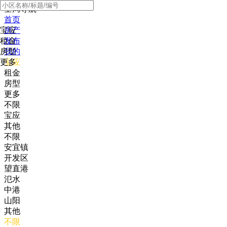
全局导航
首页
宝应
房产
租金
发布
房型
我的
更多
宝应
租金
房型
更多
不限
宝应
其他
不限
安宜镇
开发区
望直港
氾水
中港
山阳
其他
不限