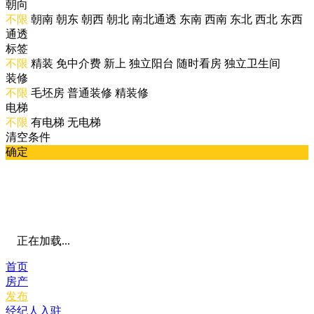
朝向
不限
朝南
朝东
朝西
朝北
南北通透
东南
西南
东北
西北
东西
通透
标签
不限
精装
免中介费
新上
独立阳台
随时看房
独立卫生间
装修
不限
毛坯房
普通装修
精装修
电梯
不限
有电梯
无电梯
清空条件
确定
正在加载...
首页
房产
发布
经纪人入驻