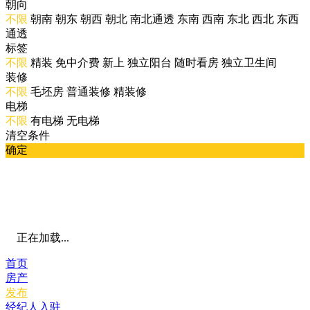
朝向
不限
朝南
朝东
朝西
朝北
南北通透
东南
西南
东北
西北
东西
通透
标签
不限
精装
免中介费
新上
独立阳台
随时看房
独立卫生间
装修
不限
毛坯房
普通装修
精装修
电梯
不限
有电梯
无电梯
清空条件
确定
正在加载...
首页
房产
发布
经纪人入驻